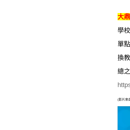
大鼎
學校
單點
換教
總之
http
(影片來