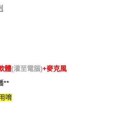
例
播軟體
(灌至電腦)
+麥克風
**
用唷