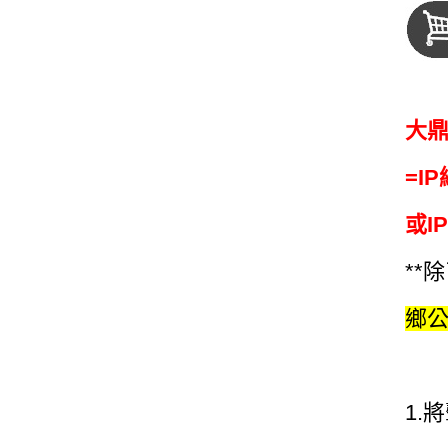
大
=I
或I
**
鄉公
1.