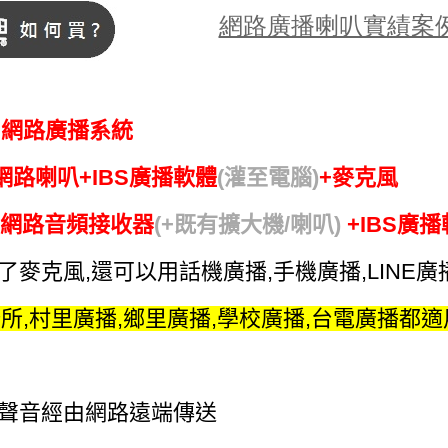
網路廣播喇叭實績案
鼎網路廣播系統
P網路喇叭
+IBS廣播軟體
(灌至電腦)
+麥克風
P網路音頻接收器
(+既有擴大機/喇叭)
+IBS廣
除了麥克風,還可以用話機廣播,手機廣播,LINE廣播
所,村里廣播,鄉里廣播,學校廣播,台電廣播都適
將聲音經由網路遠端傳送