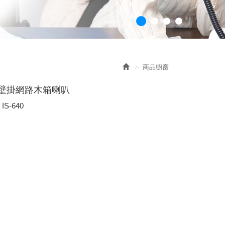
商品櫥窗
40 壁掛網路木箱喇叭
S-640