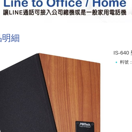
品明細
IS-6
料號：I