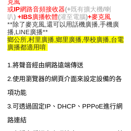
克風
或IP網路音頻接收器
(+既有擴大機/喇
叭)
+IBS廣播軟體
(灌至電腦)
+麥克風
**除了麥克風,還可以用話機廣播,手機廣
播,LINE廣播**
鄉公所,村里廣播,鄉里廣播,學校廣播,台電
廣播都適用唷
1.將聲音經由網路遠端傳送
2.使用瀏覽器的網頁介面來設定設備的各
項功能
3.可透過固定IP、DHCP、PPPoE進行網
路連結