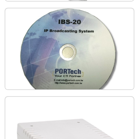
IS-670P 壁掛網路音箱喇叭(PoE)
網路廣播系統軟體-IP Broadcasting System (IBS)