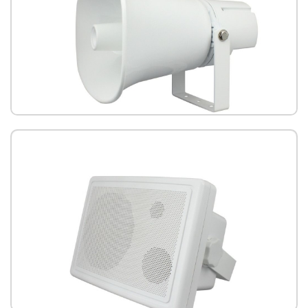
IS-650P 號角網路喇叭(PoE)