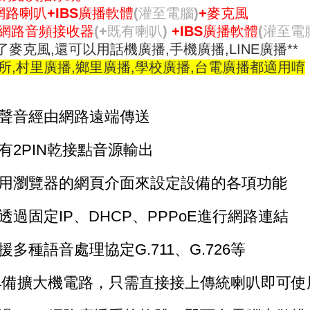
P網路喇叭
+IBS廣播軟體
(灌至電腦)
+麥克風
P網路音頻接收器
(+既有喇叭)
+IBS廣播軟體
(灌至電
除了麥克風,還可以用話機廣播,手機廣播,LINE廣播**
所,村里廣播,鄉里廣播,學校廣播,台電廣播都適用唷
將聲音經由網路遠端傳送
具有2PIN乾接點音源輸出
使用瀏覽器的網頁介面來設定設備的各項功能
可透過固定IP、DHCP、PPPoE進行網路連結
支援多種語音處理協定G.711、G.726等
 具備擴大機電路，只需直接接上傳統喇叭即可使