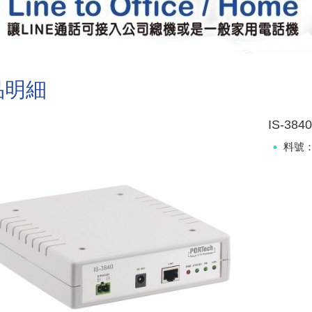
品明細
IS-3
料號：I