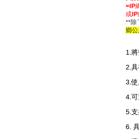
=I
或I
**
鄉公
1.
2.
3.
4.
5.
6.