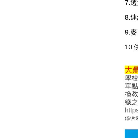
7.
8.
9.
10.
大
學校
單點
換教
總之
http
(影片