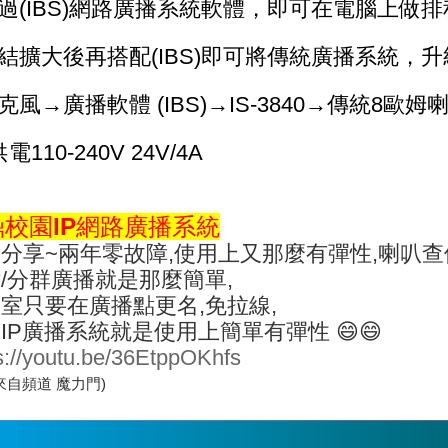
透過(IBS)網路廣播系統軟體，即可在電腦上做
連結擴大後再搭配(IBS)即可將傳統廣播系統，
麥克風→廣播軟體 (IBS)→IS-3840→傳統8歐姆
供電110-240V 24V/4A
鼎校園IP網路廣播系統
分享~兩年零故障,使用上又那麼有彈性,喇叭查
/分群廣播就是那麼簡單,
室只要在廣播點更名,免拉線,
IP廣播系統就是使用上簡單有彈性 😄😄
s://youtu.be/36EtppOKhfs
來自頻道 魔力門)