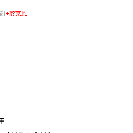
腦)
+麥克風
用