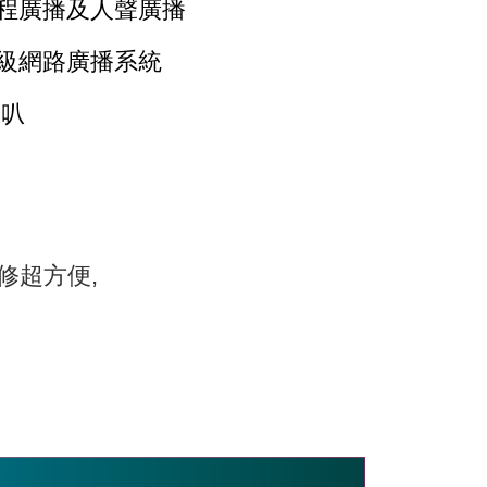
排程廣播及人聲廣播
升級網路廣播系統
喇叭
修超方便,